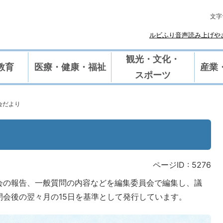
文字
ルビふり
や
音声読み上げ
観光・文化・
教育
医療・健康・福祉
産業
スポーツ
会だより
ページID :
5276
会の報告、一般質問の内容などを編集委員会で編集し、議
会後の翌々月の15日を基準として発行しています。