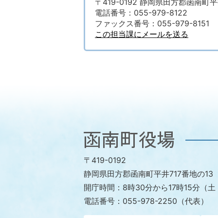
〒419-0192 静岡県田方郡函南町平
電話番号：055-979-8122
ファックス番号：055-979-8151
この担当課にメールを送る
函
南
〒419-0192
町
静岡県田方郡函南町平井717番地の13
役
開庁時間：
8時30分から17時15分
場
電話番号：
055-978-2250（代表）