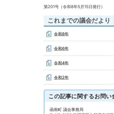
第201号（令和8年5月15日発行）
これまでの議会だより
令和8年
令和6年
令和4年
令和2年
この記事に関するお問い
函南町 議会事務局