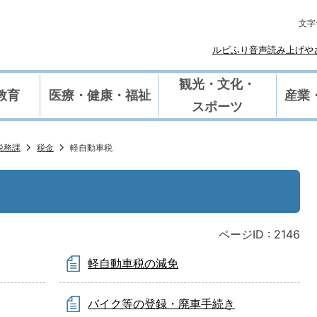
文字
ルビふり
や
音声読み上げ
観光・文化・
教育
医療・健康・福祉
産業
スポーツ
税務課
税金
軽自動車税
ページID :
2146
軽自動車税の減免
バイク等の登録・廃車手続き