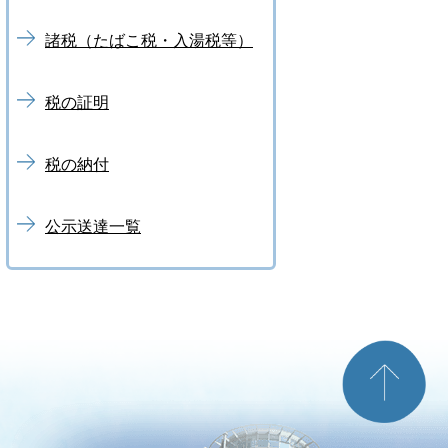
諸税（たばこ税・入湯税等）
税の証明
税の納付
公示送達一覧