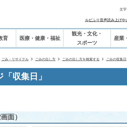
文字
ルビふり
や
音声読み上げ
観光・文化・
教育
医療・健康・福祉
産業
スポーツ
ごみ・リサイクル
ごみの出し方
ごみの出し方を検索する
ごみの収集日
ジ「収集日」
索画面）