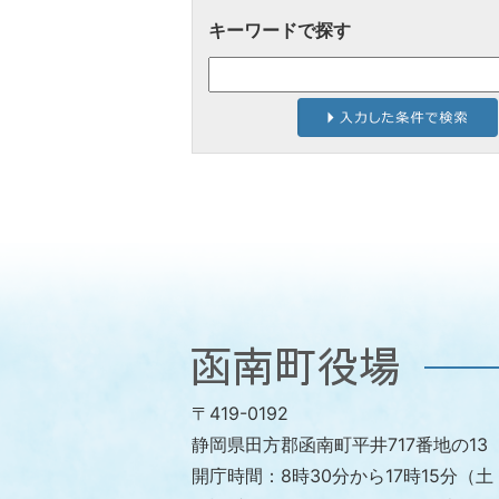
キーワードで探す
函
南
〒419-0192
町
静岡県田方郡函南町平井717番地の13
役
開庁時間：
8時30分から17時15分
場