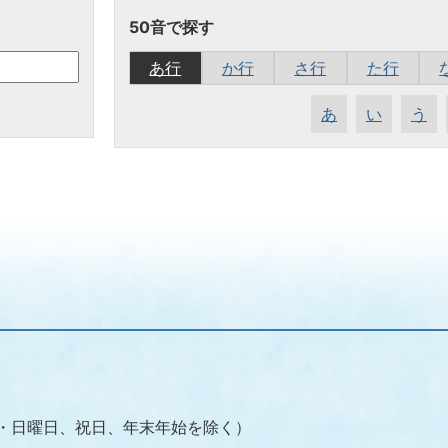
50音で探す
あ行
か行
さ行
た行
あ
い
う
（土・日曜日、祝日、年末年始を除く）