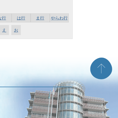
な行
は行
ま行
やらわ行
え
お