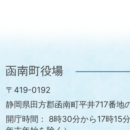
函
南
〒419-0192
町
静岡県田方郡函南町平井717番地の
役
開庁時間：
8時30分から17時1