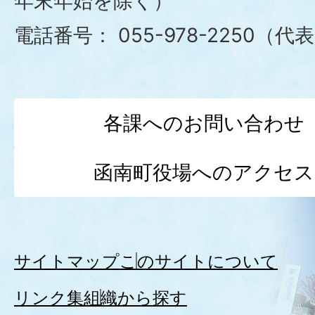
年末年始を除く）
場
電話番号：
055-978-2250（代
各課へのお問い合わせ
函南町役場へのアクセス
サイトマップ
このサイトについて
リンク集
組織から探す