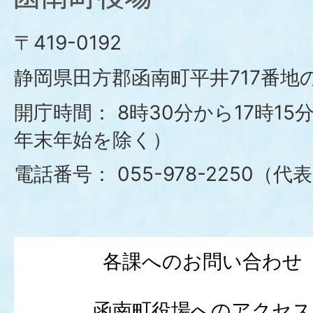
函
南
〒419-0192
町
静岡県田方郡函南町平井717番地の
役
開庁時間：
8時30分から17時1
年末年始を除く）
場
電話番号：
055-978-2250（代
各課へのお問い合わせ
函南町役場へのアクセス