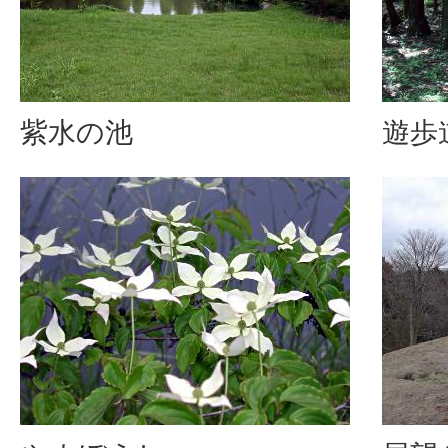
紫水の池
遊歩