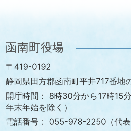
函
南
〒419-0192
町
静岡県田方郡函南町平井717番地の
役
開庁時間：
8時30分から17時1
年末年始を除く）
場
電話番号：
055-978-2250（代