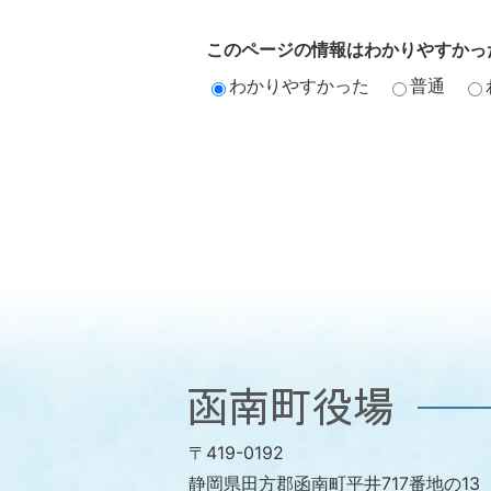
このページの情報はわかりやすかっ
わかりやすかった
普通
函
南
〒419-0192
町
静岡県田方郡函南町平井717番地の13