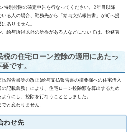
ン特別控除の確定申告を行なってください。2年目以降
でいる人の場合、勤務先から「給与支払報告書」が町へ提
要はありません。
や、給与所得以外の所得がある人などについては、税務署
民税の住宅ローン控除の適用にあたっ
不要です。
支払報告書等の改正(給与支払報告書の摘要欄への住宅借入
日の記載義務）により、住宅ローン控除額を算出するため
るようにし、控除を行なうこととしました。
までと変わりません。
合わせ先