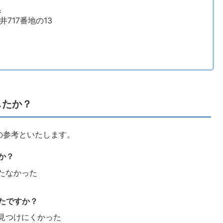
係
井717番地の13
したか？
の参考といたします。
か？
たなかった
たですか？
見つけにくかった