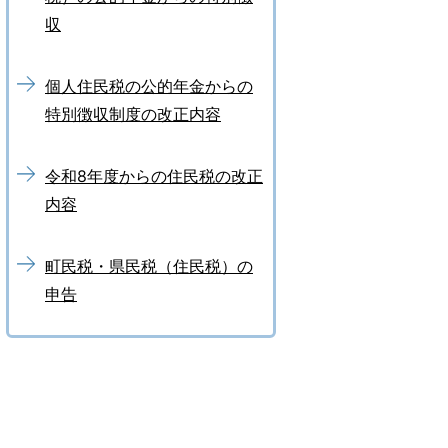
収
個人住民税の公的年金からの
特別徴収制度の改正内容
令和8年度からの住民税の改正
内容
町民税・県民税（住民税）の
申告