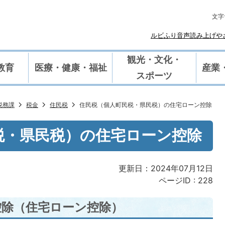
文字
ルビふり
や
音声読み上げ
観光・文化・
教育
医療・健康・福祉
産業
スポーツ
税務課
税金
住民税
住民税（個人町民税・県民税）の住宅ローン控除
税・県民税）の住宅ローン控除
更新日：2024年07月12日
ページID :
228
控除（住宅ローン控除）