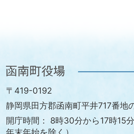
函
南
〒419-0192
町
静岡県田方郡函南町平井717番地の
役
開庁時間：
8時30分から17時1
年末年始を除く）
場