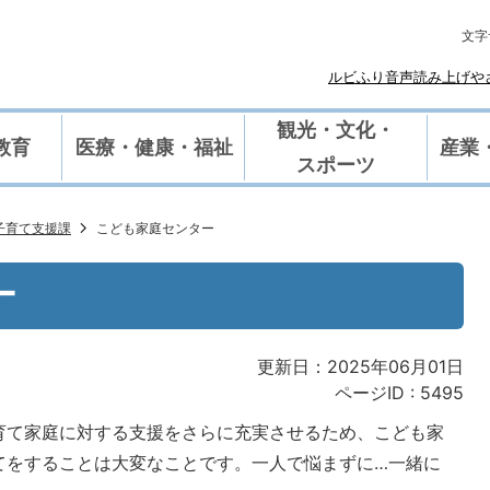
文字
ルビふり
や
音声読み上げ
観光・文化・
教育
医療・健康・福祉
産業
スポーツ
子育て支援課
こども家庭センター
ー
更新日：2025年06月01日
ページID :
5495
育て家庭に対する支援をさらに充実させるため、こども家
てをすることは大変なことです。一人で悩まずに…一緒に