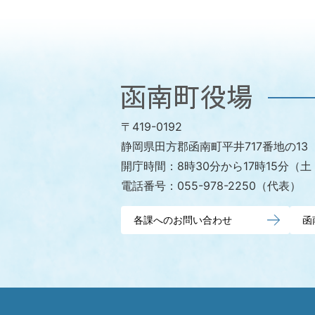
函
南
〒419-0192
町
静岡県田方郡函南町平井717番地の13
役
開庁時間：
8時30分から17時15分
場
電話番号：
055-978-2250（代表）
各課へのお問い合わせ
函