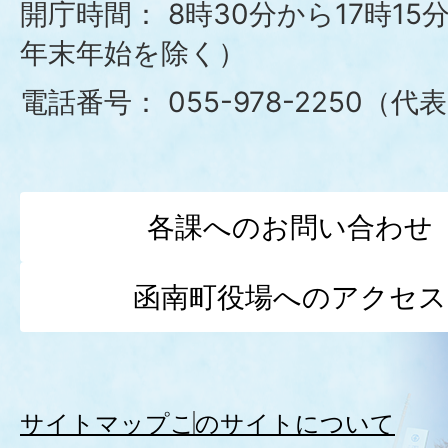
役
開庁時間：
8時30分から17時1
年末年始を除く）
場
電話番号：
055-978-2250（代
各課へのお問い合わせ
函南町役場へのアクセス
サイトマップ
このサイトについて