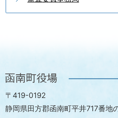
函
南
〒419-0192
町
静岡県田方郡函南町平井717番地の