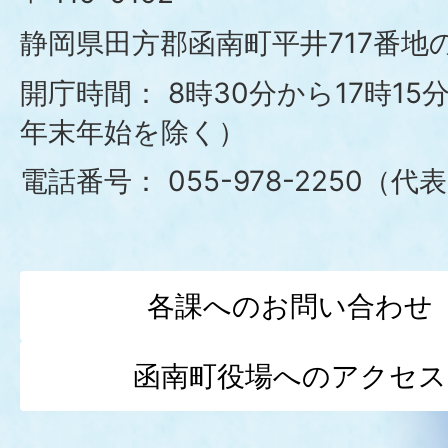
町
静岡県田方郡函南町平井717番地の
役
開庁時間：
8時30分から17時1
年末年始を除く）
場
電話番号：
055-978-2250（代
各課へのお問い合わせ
函南町役場へのアクセス