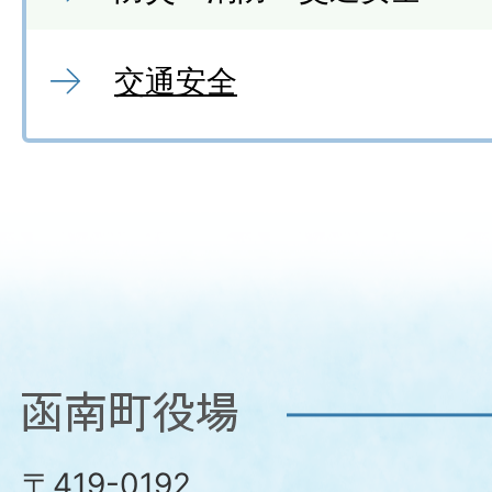
交通安全
函
南
〒419-0192