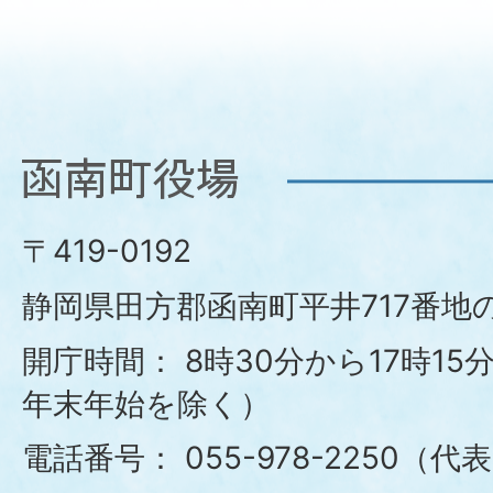
函
南
〒419-0192
町
静岡県田方郡函南町平井717番地の
役
開庁時間：
8時30分から17時1
年末年始を除く）
場
電話番号：
055-978-2250（代