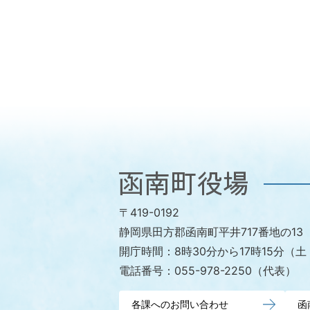
函
南
〒419-0192
町
静岡県田方郡函南町平井717番地の13
役
開庁時間：
8時30分から17時15分
場
電話番号：
055-978-2250（代表）
各課へのお問い合わせ
函