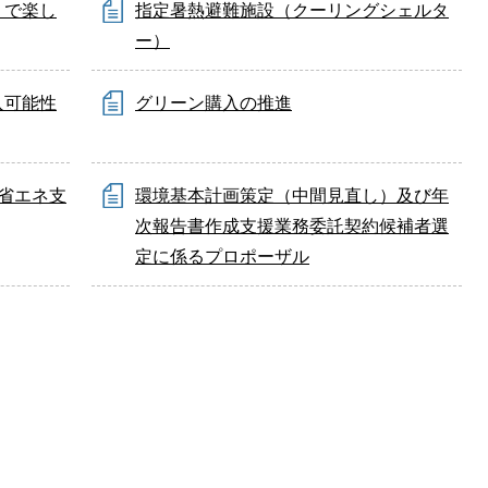
』で楽し
指定暑熱避難施設（クーリングシェルタ
ー）
入可能性
グリーン購入の推進
省エネ支
環境基本計画策定（中間見直し）及び年
次報告書作成支援業務委託契約候補者選
定に係るプロポーザル