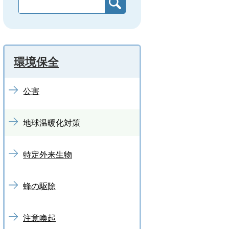
環境保全
公害
地球温暖化対策
特定外来生物
蜂の駆除
注意喚起