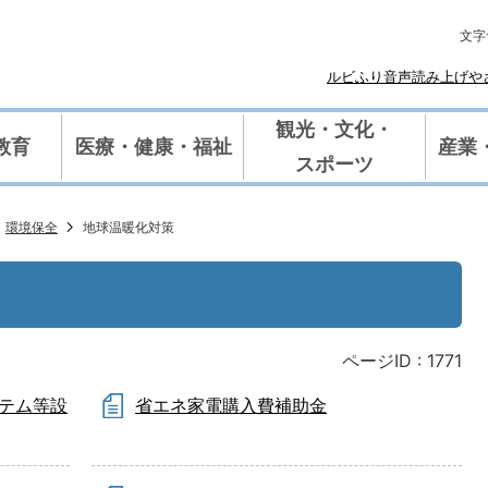
文字
ルビふり
や
音声読み上げ
観光・文化・
教育
医療・健康・福祉
産業
スポーツ
環境保全
地球温暖化対策
ページID :
1771
テム等設
省エネ家電購入費補助金