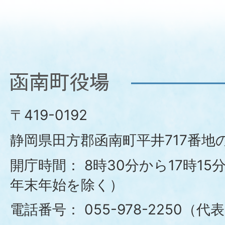
函
南
〒419-0192
町
静岡県田方郡函南町平井717番地の
役
開庁時間：
8時30分から17時1
年末年始を除く）
場
電話番号：
055-978-2250（代