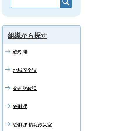
組織から探す
総務課
地域安全課
企画財政課
管財課
管財課 情報政策室