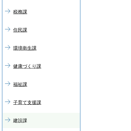
税務課
住民課
環境衛生課
健康づくり課
福祉課
子育て支援課
建設課