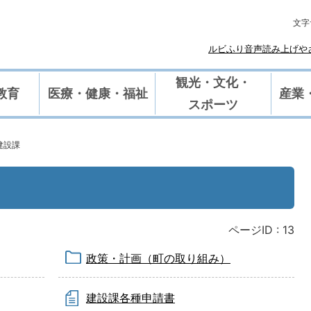
文字
ルビふり
や
音声読み上げ
観光・文化・
教育
医療・健康・福祉
産業
スポーツ
建設課
ページID :
13
政策・計画（町の取り組み）
建設課各種申請書