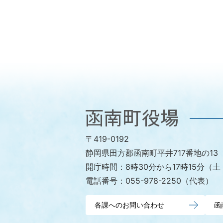
函
南
〒419-0192
町
静岡県田方郡函南町平井717番地の13
役
開庁時間：
8時30分から17時15分
場
電話番号：
055-978-2250（代表）
各課へのお問い合わせ
函