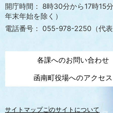
役
開庁時間：
8時30分から17時1
年末年始を除く）
場
電話番号：
055-978-2250（代
各課へのお問い合わせ
函南町役場へのアクセス
サイトマップ
このサイトについて