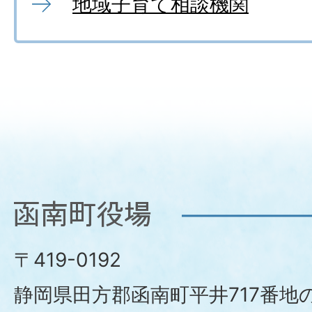
地域子育て相談機関
函
南
〒419-0192
町
静岡県田方郡函南町平井717番地の